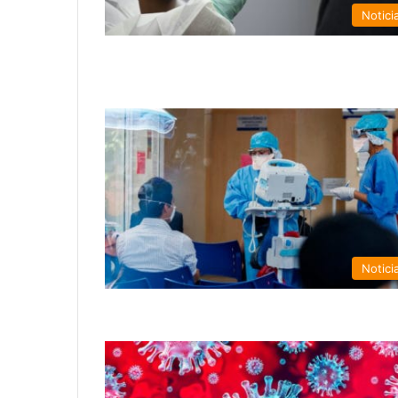
Notici
Notici