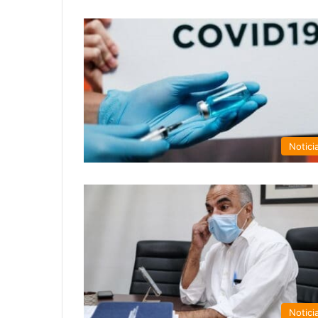
Notici
Notici