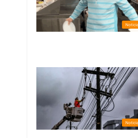
Notici
Notici