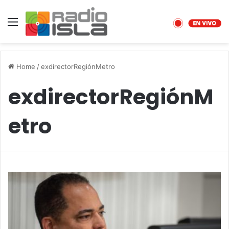
Menu
Home
/
exdirectorRegiónMetro
exdirectorRegiónM
etro