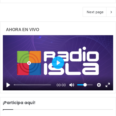
Next page
AHORA EN VIVO
P
l
a
00:00
y
¡Participa aquí!