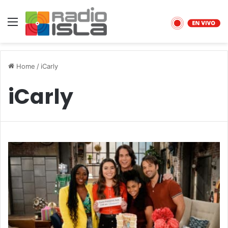
Menu
Home
/
iCarly
iCarly