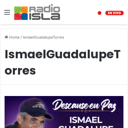
Menu
Home
/
IsmaelGuadalupeTorres
IsmaelGuadalupeT
orres