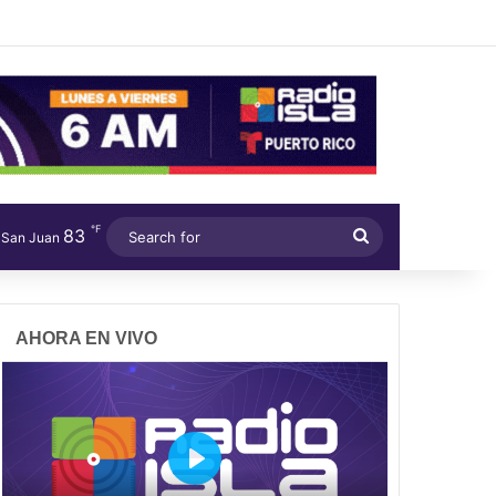
℉
83
Search
San Juan
for
AHORA EN VIVO
P