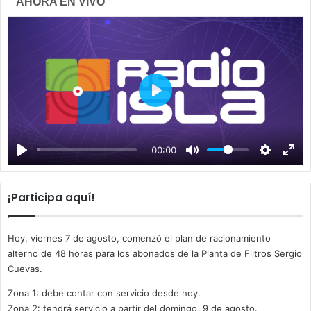
AHORA EN VIVO
P
l
a
00:00
y
¡Participa aquí!
Hoy, viernes 7 de agosto, comenzó el plan de racionamiento
alterno de 48 horas para los abonados de la Planta de Filtros Sergio
Cuevas.
Zona 1: debe contar con servicio desde hoy.
Zona 2: tendrá servicio a partir del domingo, 9 de agosto.