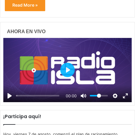
Read More »
AHORA EN VIVO
P
l
a
00:00
y
¡Participa aquí!
Hoy, viernes 7 de agosto, comenzó el plan de racionamiento