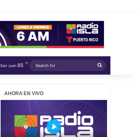
℉
85
Search
San Juan
for
AHORA EN VIVO
P