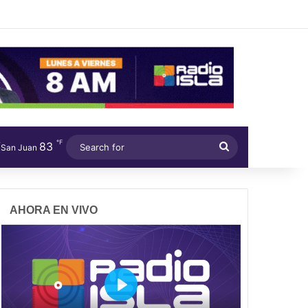
℉
83
Search
San Juan
for
AHORA EN VIVO
P