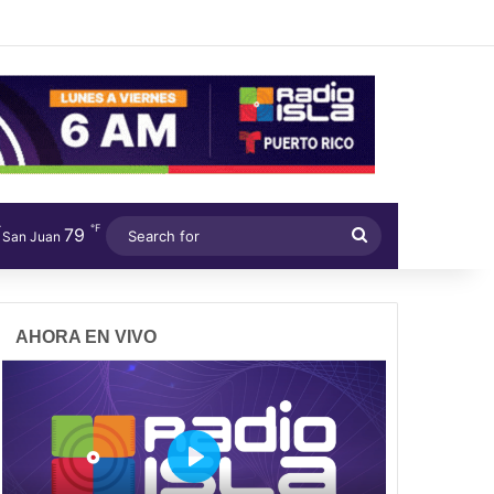
℉
79
Search
San Juan
for
AHORA EN VIVO
P