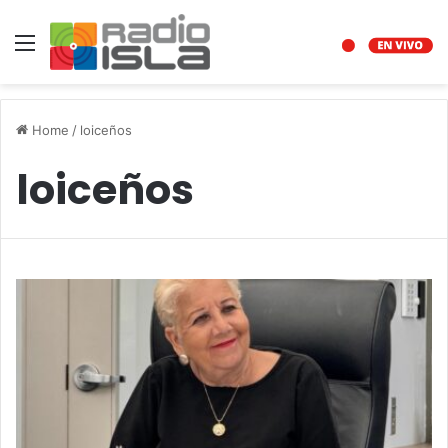
Menu
Home
/
loiceños
loiceños