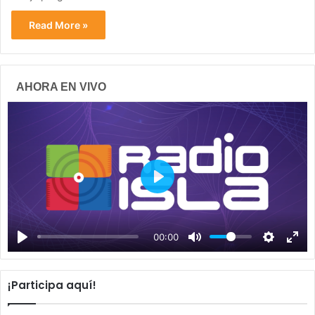
Read More »
AHORA EN VIVO
P
l
a
00:00
y
¡Participa aquí!