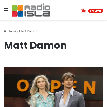
Menu
Home
/
Matt Damon
Matt Damon