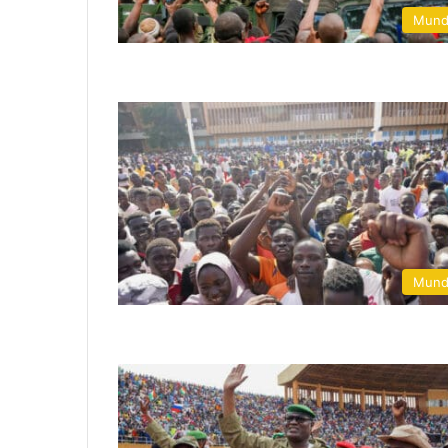
Mun
Mun