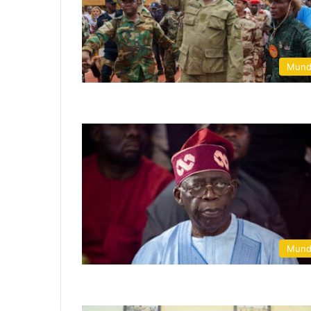
Mun
Mun