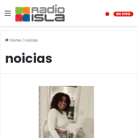
Menu
Home
/
noicias
noicias