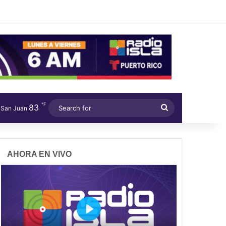
℉
83
Search
San Juan
for
AHORA EN VIVO
P