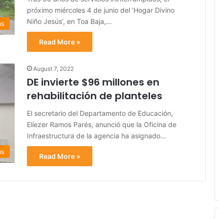
próximo miércoles 4 de junio del ‘Hogar Divino
Niño Jesús’, en Toa Baja,…
as
Read More »
August 7, 2022
DE invierte $96 millones en
rehabilitación de planteles
El secretario del Departamento de Educación,
Eliezer Ramos Parés, anunció que la Oficina de
Infraestructura de la agencia ha asignado…
as
Read More »