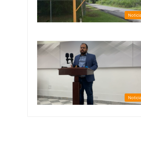
Notici
Notici