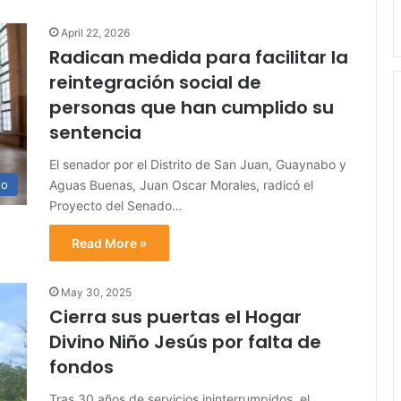
April 22, 2026
Radican medida para facilitar la
reintegración social de
personas que han cumplido su
sentencia
El senador por el Distrito de San Juan, Guaynabo y
Aguas Buenas, Juan Oscar Morales, radicó el
no
Proyecto del Senado…
Read More »
May 30, 2025
Cierra sus puertas el Hogar
Divino Niño Jesús por falta de
fondos
Tras 30 años de servicios ininterrumpidos, el