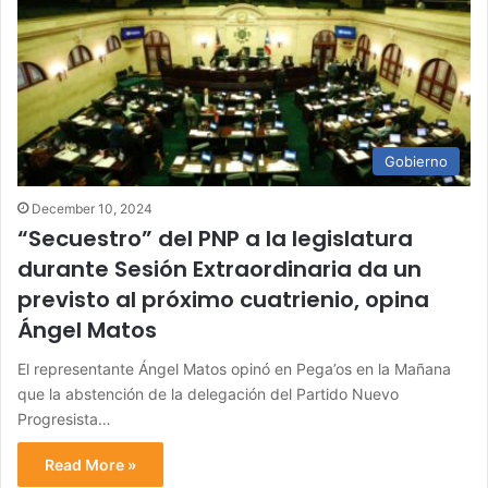
Gobierno
December 10, 2024
“Secuestro” del PNP a la legislatura
durante Sesión Extraordinaria da un
previsto al próximo cuatrienio, opina
Ángel Matos
El representante Ángel Matos opinó en Pega’os en la Mañana
que la abstención de la delegación del Partido Nuevo
Progresista…
Read More »