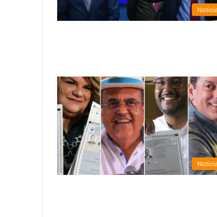
Notici
Notici