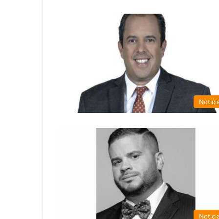
Notici
Notici