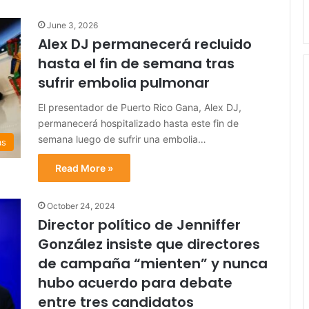
June 3, 2026
Alex DJ permanecerá recluido
hasta el fin de semana tras
sufrir embolia pulmonar
El presentador de Puerto Rico Gana, Alex DJ,
permanecerá hospitalizado hasta este fin de
semana luego de sufrir una embolia…
as
Read More »
October 24, 2024
Director político de Jenniffer
González insiste que directores
de campaña “mienten” y nunca
hubo acuerdo para debate
entre tres candidatos