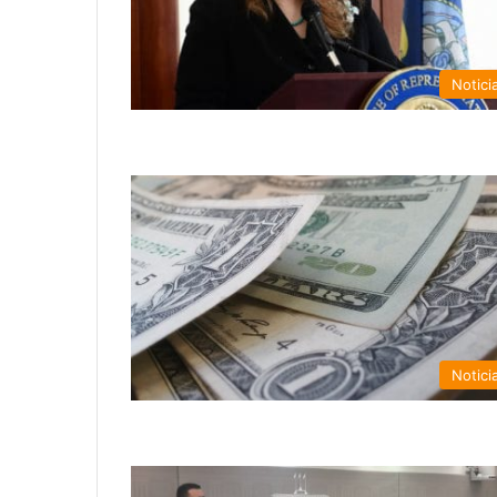
Notici
Notici