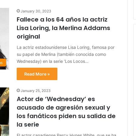
January 30, 2023
Fallece a los 64 años la actriz
Lisa Loring, la Merlina Addams
original
La actriz estadounidense Lisa Loring, famosa por
su papel de Merlina (también conocida como
Wednesday) en la serie ‘Los Locos…
as
Read More »
January 25, 2023
Actor de ‘Wednesday’ es
acusado de agresión sexual y
los fanáticos piden su salida de
la serie
El actor canadiense Percy Hynes White, que se ha