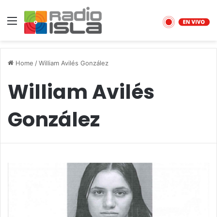
Menu
Home
/
William Avilés González
William Avilés
González