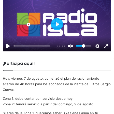
P
l
a
00:00
y
¡Participa aquí!
Hoy, viernes 7 de agosto, comenzó el plan de racionamiento
alterno de 48 horas para los abonados de la Planta de Filtros Sergio
Cuevas.
Zona 1: debe contar con servicio desde hoy.
Zona 2: tendrá servicio a partir del domingo, 9 de agosto.
Si eres de la Zona 1, queremos saber: ¿Ya tienes agua en tu