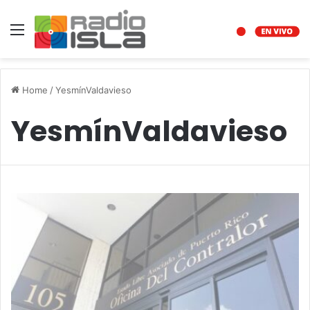
Menu
Home
/
YesmínValdavieso
YesmínValdavieso