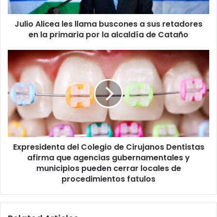
retadores
en
Julio Alicea les llama buscones a sus retadores
la
primaria
en la primaria por la alcaldía de Cataño
por
la
Expresidenta
alcaldía
del
de
Colegio
Cataño
de
Cirujanos
Dentistas
afirma
que
agencias
Expresidenta del Colegio de Cirujanos Dentistas
gubernamentales
y
afirma que agencias gubernamentales y
municipios
municipios pueden cerrar locales de
pueden
procedimientos fatulos
cerrar
locales
de
procedimientos