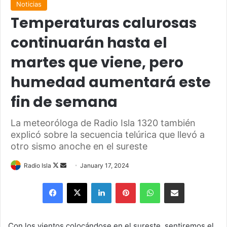
Noticias
Temperaturas calurosas
continuarán hasta el
martes que viene, pero
humedad aumentará este
fin de semana
La meteoróloga de Radio Isla 1320 también
explicó sobre la secuencia telúrica que llevó a
otro sismo anoche en el sureste
Follow
Send
Radio Isla
January 17, 2024
on
an
Facebook
X
LinkedIn
Pinterest
WhatsApp
Share via Email
X
email
Con los vientos colocándose en el sureste, sentiremos el