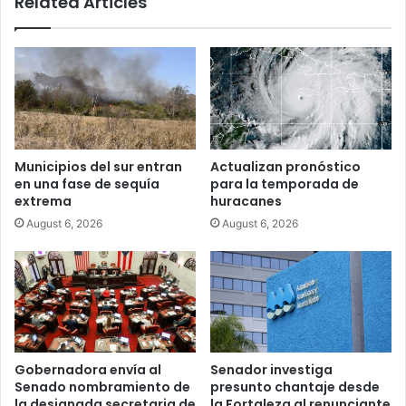
Related Articles
fatulos
Municipios del sur entran
Actualizan pronóstico
en una fase de sequía
para la temporada de
extrema
huracanes
August 6, 2026
August 6, 2026
Gobernadora envía al
Senador investiga
Senado nombramiento de
presunto chantaje desde
la designada secretaria de
la Fortaleza al renunciante