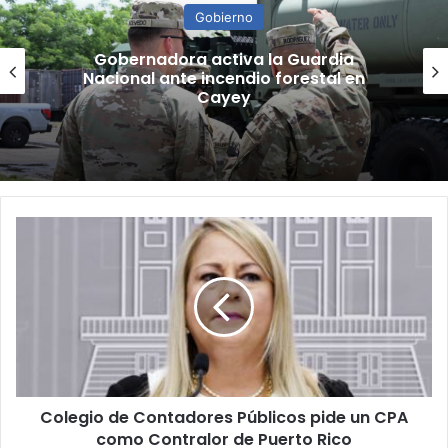
Gobierno
“Camisa hecha a la medida”:
Planificador cuestiona aprobación
de consulta de ubicación de Esencia
Colegio
de
Contadores
Públicos
pide
un
CPA
como
Contralor
Colegio de Contadores Públicos pide un CPA
de
Puerto
como Contralor de Puerto Rico