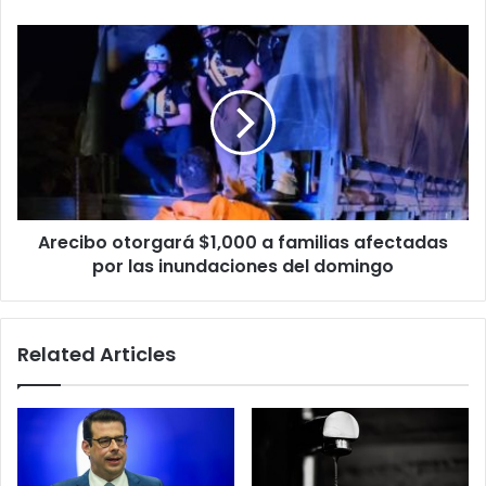
Rico
Arecibo
otorgará
$1,000
a
familias
afectadas
por
las
inundaciones
Arecibo otorgará $1,000 a familias afectadas
del
domingo
por las inundaciones del domingo
Related Articles