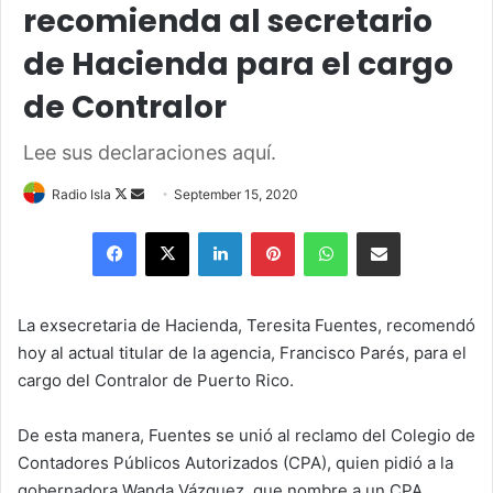
recomienda al secretario
de Hacienda para el cargo
de Contralor
Lee sus declaraciones aquí.
Follow
Send
Radio Isla
September 15, 2020
on
an
Facebook
X
LinkedIn
Pinterest
WhatsApp
Share via Email
X
email
La exsecretaria de Hacienda, Teresita Fuentes, recomendó
hoy al actual titular de la agencia, Francisco Parés, para el
cargo del Contralor de Puerto Rico.
De esta manera, Fuentes se unió al reclamo del Colegio de
Contadores Públicos Autorizados (CPA), quien pidió a la
gobernadora Wanda Vázquez, que nombre a un CPA.