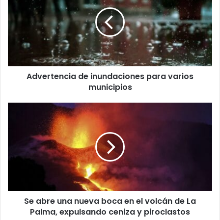
inundaciones
para
varios
municipios
Advertencia de inundaciones para varios
municipios
Se
abre
una
nueva
boca
en
el
volcán
de
Se abre una nueva boca en el volcán de La
La
Palma,
Palma, expulsando ceniza y piroclastos