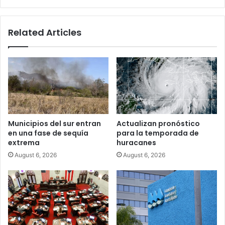
expulsando
ceniza
y
Related Articles
piroclastos
Municipios del sur entran
Actualizan pronóstico
en una fase de sequía
para la temporada de
extrema
huracanes
August 6, 2026
August 6, 2026