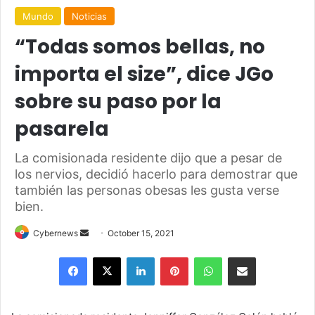
Mundo
Noticias
“Todas somos bellas, no
importa el size”, dice JGo
sobre su paso por la
pasarela
La comisionada residente dijo que a pesar de
los nervios, decidió hacerlo para demostrar que
también las personas obesas les gusta verse
bien.
Send
Cybernews
October 15, 2021
an
Facebook
X
LinkedIn
Pinterest
WhatsApp
Share via Email
email