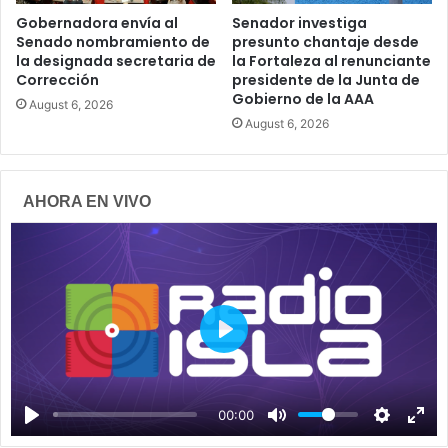
Gobernadora envía al
Senador investiga
Senado nombramiento de
presunto chantaje desde
la designada secretaria de
la Fortaleza al renunciante
Corrección
presidente de la Junta de
Gobierno de la AAA
August 6, 2026
August 6, 2026
AHORA EN VIVO
P
l
a
00:00
y