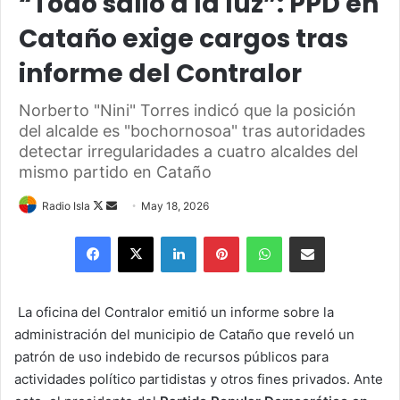
“Todo salió a la luz”: PPD en
Cataño exige cargos tras
informe del Contralor
Norberto "Nini" Torres indicó que la posición
del alcalde es "bochornosoa" tras autoridades
detectar irregularidades a cuatro alcaldes del
mismo partido en Cataño
Follow
Send
Radio Isla
May 18, 2026
on
an
Facebook
X
LinkedIn
Pinterest
WhatsApp
Share via Email
X
email
La oficina del Contralor emitió un informe sobre la
administración del municipio de Cataño que reveló un
patrón de uso indebido de recursos públicos para
actividades político partidistas y otros fines privados. Ante