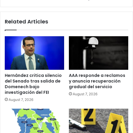
la
salsa
Sammy
Related Articles
Marrero
Hernández critica silencio
AAA responde a reclamos
del Senado tras salida de
y anuncia recuperación
Domenech bajo
gradual del servicio
investigación del FEI
August 7, 2026
August 7, 2026