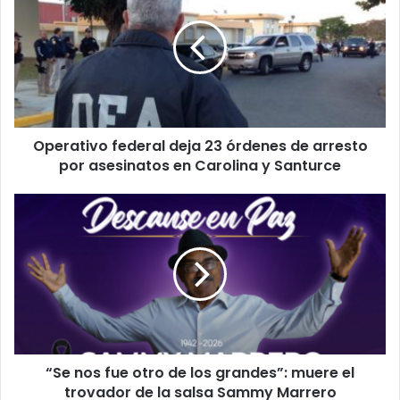
deja
23
órdenes
de
arresto
por
asesinatos
Operativo federal deja 23 órdenes de arresto
en
Carolina
por asesinatos en Carolina y Santurce
y
Santurce
“Se
nos
fue
otro
de
los
grandes”:
muere
el
“Se nos fue otro de los grandes”: muere el
trovador
de
trovador de la salsa Sammy Marrero