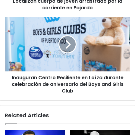
Localizan cuerpo de joven arrastrado por la
Fajardo
corriente en Fajardo
Inauguran
Centro
Resiliente
en
Loíza
durante
celebración
de
aniversario
Inauguran Centro Resiliente en Loíza durante
del
Boys
celebración de aniversario del Boys and Girls
and
Club
Girls
Club
Related Articles