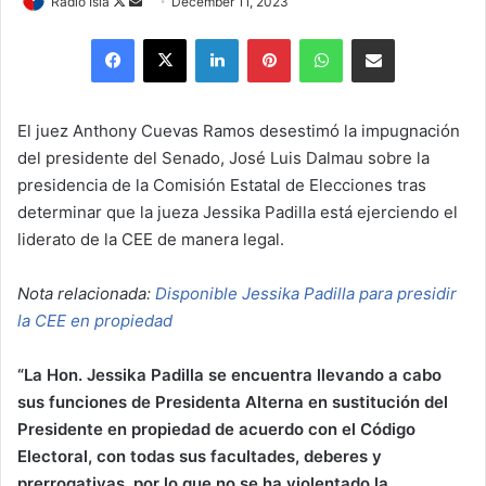
Follow
Send
Radio Isla
December 11, 2023
on
an
Facebook
X
LinkedIn
Pinterest
WhatsApp
Share via Email
X
email
El juez Anthony Cuevas Ramos desestimó la impugnación
del presidente del Senado, José Luis Dalmau sobre la
presidencia de la Comisión Estatal de Elecciones tras
determinar que la jueza Jessika Padilla está ejerciendo el
liderato de la CEE de manera legal.
Nota relacionada:
Disponible Jessika Padilla para presidir
la CEE en propiedad
“La Hon. Jessika Padilla se encuentra llevando a cabo
sus funciones de Presidenta Alterna en sustitución del
Presidente en propiedad de acuerdo con el Código
Electoral, con todas sus facultades, deberes y
prerrogativas, por lo que no se ha violentado la