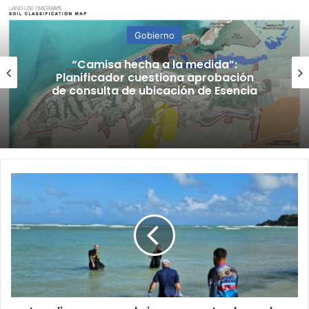
Gobierno
“Camisa hecha a la medida”:
Planificador cuestiona aprobación
de consulta de ubicación de Esencia
Localizan
cuerpo
de
joven
arrastrado
por
la
corriente
en