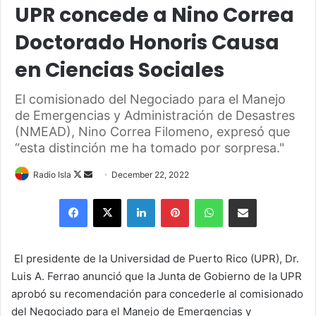
UPR concede a Nino Correa
Doctorado Honoris Causa
en Ciencias Sociales
El comisionado del Negociado para el Manejo
de Emergencias y Administración de Desastres
(NMEAD), Nino Correa Filomeno, expresó que
“esta distinción me ha tomado por sorpresa."
Follow
Send
Radio Isla
December 22, 2022
on
an
Facebook
X
LinkedIn
Pinterest
WhatsApp
Share via Email
X
email
El presidente de la Universidad de Puerto Rico (UPR), Dr.
Luis A. Ferrao anunció que la Junta de Gobierno de la UPR
aprobó su recomendación para concederle al comisionado
del Negociado para el Manejo de Emergencias y