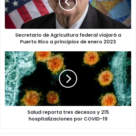
viajará
a
Puerto
Rico
a
Secretario de Agricultura federal viajará a
principios
de
Puerto Rico a principios de enero 2023
enero
2023
Salud
reporta
tres
decesos
y
215
hospitalizaciones
por
COVID-
Salud reporta tres decesos y 215
19
hospitalizaciones por COVID-19