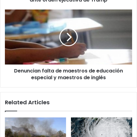
asignados
por
Denuncian
FEMA
falta
ante
de
orden
maestros
ejecutiva
de
de
educación
Trump
especial
y
maestros
Denuncian falta de maestros de educación
de
inglés
especial y maestros de inglés
Related Articles