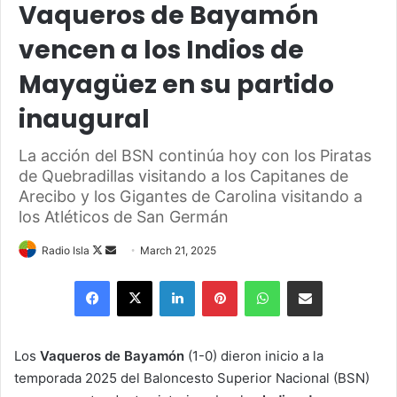
Vaqueros de Bayamón
vencen a los Indios de
Mayagüez en su partido
inaugural
La acción del BSN continúa hoy con los Piratas
de Quebradillas visitando a los Capitanes de
Arecibo y los Gigantes de Carolina visitando a
los Atléticos de San Germán
Follow
Send
Radio Isla
March 21, 2025
on
an
Facebook
X
LinkedIn
Pinterest
WhatsApp
Share via Email
X
email
Los
Vaqueros de Bayamón
(1-0) dieron inicio a la
temporada 2025 del Baloncesto Superior Nacional (BSN)