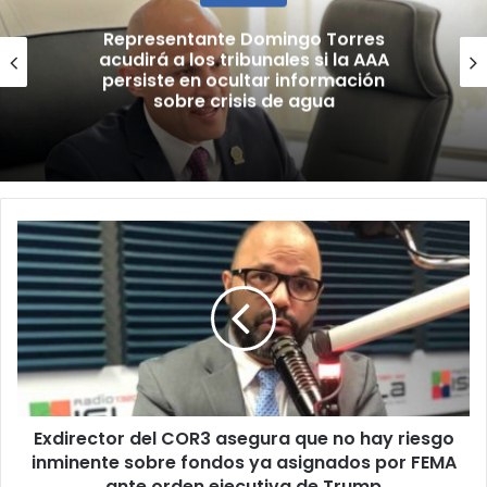
Gobierno
Cardiovascular confirma que
nueva escala salarial sería
retroactiva al 1 de julio
Exdirector
del
COR3
asegura
que
no
hay
riesgo
inminente
Exdirector del COR3 asegura que no hay riesgo
sobre
fondos
inminente sobre fondos ya asignados por FEMA
ya
ante orden ejecutiva de Trump