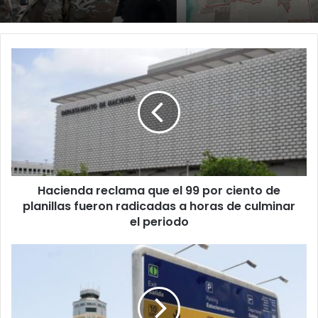
Hacienda
reclama
que
el
99
por
ciento
de
planillas
Hacienda reclama que el 99 por ciento de
fueron
radicadas
planillas fueron radicadas a horas de culminar
a
el periodo
horas
de
Director
culminar
de
el
Operaciones
periodo
del
Aeropuerto