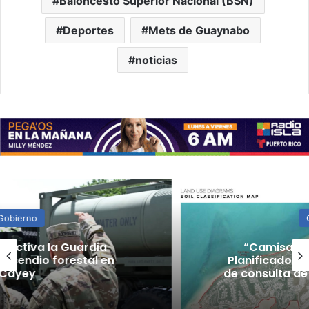
Baloncesto Superior Nacional (BSN)
Deportes
Mets de Guaynabo
noticias
Gobierno
“Camisa hecha a la medida”:
Planificador cuestiona aprobación
de consulta de ubicación de Esencia