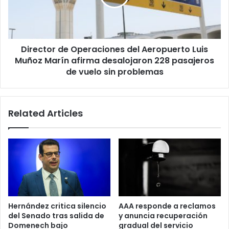
Luis
Muñoz
Marín
afirma
Director de Operaciones del Aeropuerto Luis
desalojaron
228
Muñoz Marín afirma desalojaron 228 pasajeros
pasajeros
de vuelo sin problemas
de
vuelo
sin
Related Articles
problemas
Hernández critica silencio
AAA responde a reclamos
del Senado tras salida de
y anuncia recuperación
Domenech bajo
gradual del servicio