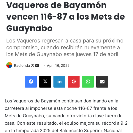
Vaqueros de Bayamón
vencen 116-87 a los Mets de
Guaynabo
Los Vaqueros regresan a casa para su próximo
compromiso, cuando recibirán nuevamente a
los Mets de Guaynabo este jueves 17 de abril
Follow
Send
Radio Isla
April 16, 2025
on
an
Facebook
X
LinkedIn
Pinterest
WhatsApp
Share via Email
X
email
Los Vaqueros de Bayamón continúan dominando en la
carretera al imponerse esta noche 116-87 frente a los
Mets de Guaynabo, sumando otra victoria clave fuera de
casa. Con este resultado, el equipo mejora su récord a 9-2
en la temporada 2025 del Baloncesto Superior Nacional