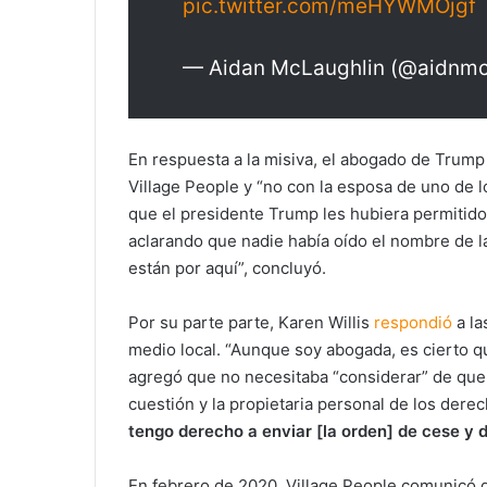
pic.twitter.com/meHYWMOjgf
— Aidan McLaughlin (@aidnmc
En respuesta a la misiva, el abogado de Trump
Village People y “no con la esposa de uno de 
que el presidente Trump les hubiera permitido
aclarando que nadie había oído el nombre de l
están por aquí”, concluyó.
Por su parte parte, Karen Willis
respondió
a la
medio local. “Aunque soy abogada, es cierto qu
agregó que no necesitaba “considerar” de que 
cuestión y la propietaria personal de los dere
tengo derecho a enviar [la orden] de cese y 
En febrero de 2020, Village People comunicó q