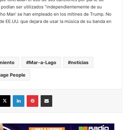
 podían ser utilizados “independientemente de su
Macho Man’ se han empleado en los mítines de Trump. No
e de EE.UU. que dejara de usar la música de su banda en
miento
Mar-a-Lago
noticias
llage People
acebook
X
LinkedIn
Pinterest
Share via Email