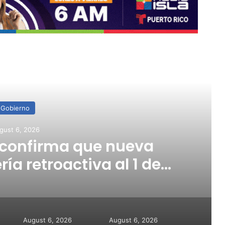
ead Next
Gobierno
gust 6, 2026
 confirma que nueva
ría retroactiva al 1 de
julio
August 6, 2026
August 6, 2026