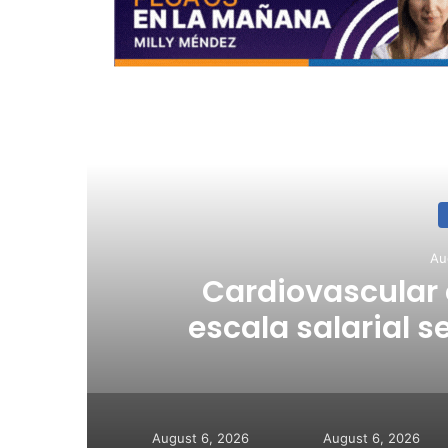
R
Au
a
Cardiovascular
escala salarial se
a
August 6, 2026
August 6, 2026