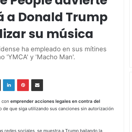
e People advierte
 a Donald Trump
ilizar su música
idense ha empleado en sus mítines
mo 'YMCA' y 'Macho Man'.
ok
X
LinkedIn
Pinterest
Share via Email
ó con
emprender acciones legales en contra del
o de que siga utilizando sus canciones sin autorización
s redes sociales, se muestra a Trump bailando la