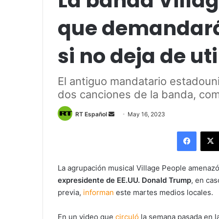
La banda Villag
que demandará
si no deja de ut
El antiguo mandatario estadoun
dos canciones de la banda, co
Send
RT Español
May 16, 2023
an
Facebo
email
La agrupación musical Village People amenaz
expresidente de EE.UU. Donald Trump
, en cas
previa,
informan
este martes medios locales.
En un video que
circuló
la semana pasada en la