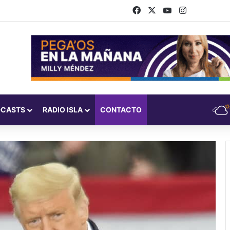
Facebook
X
YouTube
Instagram
DCASTS
RADIO ISLA
CONTACTO