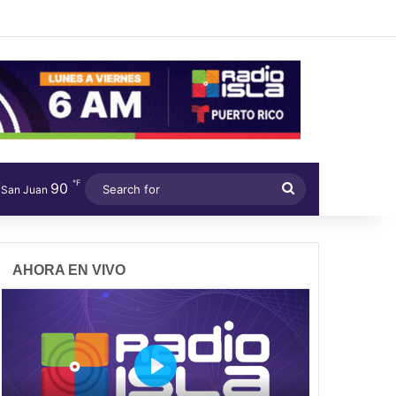
℉
90
Search
San Juan
for
AHORA EN VIVO
P