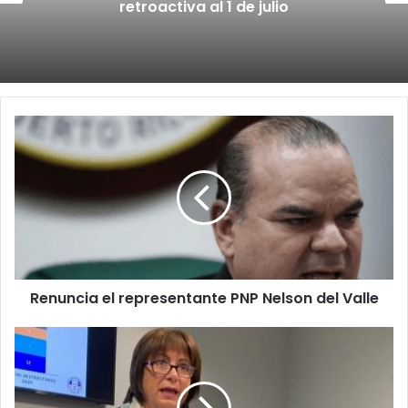
retroactiva al 1 de julio
Renuncia
el
representante
PNP
Nelson
del
Valle
Renuncia el representante PNP Nelson del Valle
JCF
pide
información
al