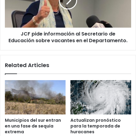
Secretario
de
Educación
sobre
vacantes
JCF pide información al Secretario de
en
el
Educación sobre vacantes en el Departamento.
Departamento.
Related Articles
Municipios del sur entran
Actualizan pronóstico
en una fase de sequía
para la temporada de
extrema
huracanes