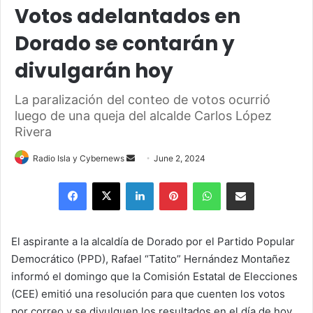
Votos adelantados en
Dorado se contarán y
divulgarán hoy
La paralización del conteo de votos ocurrió
luego de una queja del alcalde Carlos López
Rivera
Send
Radio Isla y Cybernews
June 2, 2024
an
Facebook
X
LinkedIn
Pinterest
WhatsApp
Share via Email
email
El aspirante a la alcaldía de Dorado por el Partido Popular
Democrático (PPD), Rafael “Tatito” Hernández Montañez
informó el domingo que la Comisión Estatal de Elecciones
(CEE) emitió una resolución para que cuenten los votos
por correo y se divulguen los resultados en el día de hoy.