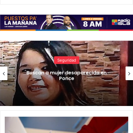
Seguridad
Buscan a mujer desaparecida en
Ponce
Reportan
irregularidades
en