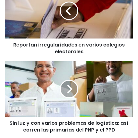
varios
colegios
electorales
Reportan irregularidades en varios colegios
electorales
Sin
luz
y
con
varios
problemas
de
logística:
así
Sin luz y con varios problemas de logística: así
corren
las
corren las primarias del PNP y el PPD
primarias