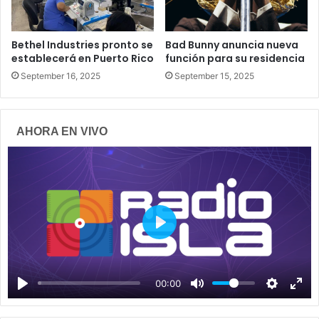
Bethel Industries pronto se
Bad Bunny anuncia nueva
establecerá en Puerto Rico
función para su residencia
September 16, 2025
September 15, 2025
AHORA EN VIVO
P
l
a
00:00
y