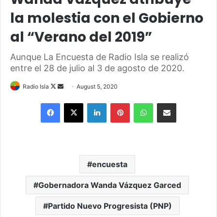
la molestia con el Gobierno
al “Verano del 2019”
Aunque La Encuesta de Radio Isla se realizó
entre el 28 de julio al 3 de agosto de 2020.
Follow
Send
Radio Isla
August 5, 2020
on
an
Facebook
X
LinkedIn
Pinterest
WhatsApp
Share via Email
X
email
encuesta
Gobernadora Wanda Vázquez Garced
Partido Nuevo Progresista (PNP)