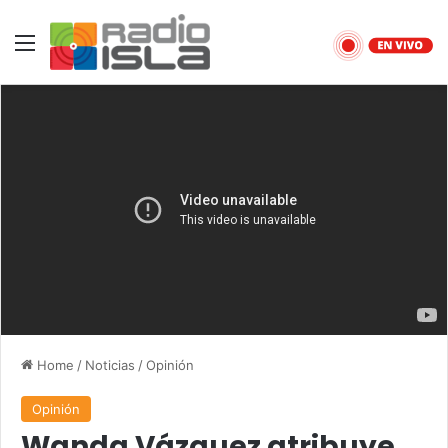
Menu
Home
/
Noticias
/
Opinión
Opinión
Wanda Vázquez atribuye