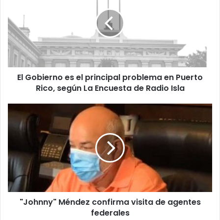
es
el
principal
problema
en
Puerto
Rico,
El Gobierno es el principal problema en Puerto
según
La
Rico, según La Encuesta de Radio Isla
Encuesta
de
"Johnny"
Radio
Méndez
Isla
confirma
visita
de
agentes
federales
"Johnny" Méndez confirma visita de agentes
federales