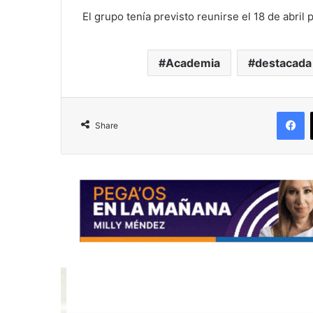
El grupo tenía previsto reunirse el 18 de abril 
Academia
destacada
F
Share
R