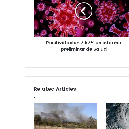
en
informe
preliminar
de
Salud
Positividad en 7.57% en informe
preliminar de Salud
Related Articles