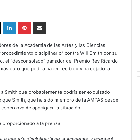
ok
X
LinkedIn
Pinterest
Share via Email
res de la Academia de las Artes y las Ciencias
procedimiento disciplinario” contra Will Smith por su
go, el “desconsolado” ganador del Premio Rey Ricardo
 más duro que podría haber recibido y ha dejado la
 a Smith que probablemente podría ser expulsado
zo que Smith, que ha sido miembro de la AMPAS desde
 esperanza de apaciguar la situación.
a proporcionado a la prensa:
e audiencia disciplinaria de la Academia, y aceptaré