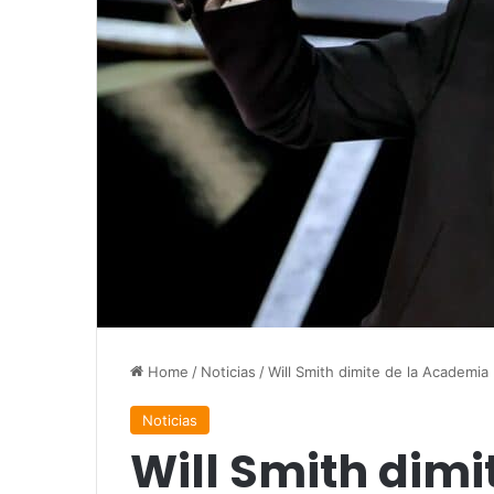
Home
/
Noticias
/
Will Smith dimite de la Academia
Noticias
Will Smith dimi