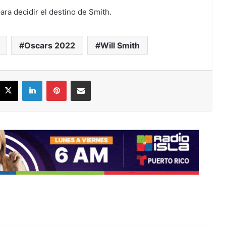
para decidir el destino de Smith.
Oscars 2022
Will Smith
acebook
X
LinkedIn
Pinterest
Share via Email
ead Next