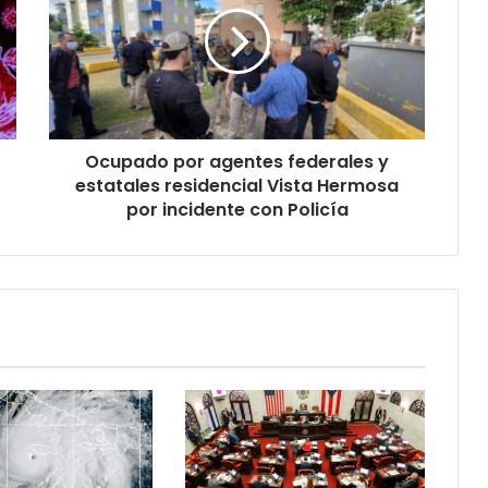
federales
y
estatales
residencial
Vista
Hermosa
Ocupado por agentes federales y
por
incidente
estatales residencial Vista Hermosa
con
por incidente con Policía
Policía