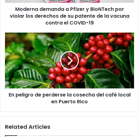
los
Moderna demanda a Pfizer y BioNTech por
derechos
de
violar los derechos de su patente de la vacuna
su
contra el COVID-19
patente
de
En
la
peligro
vacuna
de
contra
perderse
el
la
COVID-
cosecha
19
del
café
local
En peligro de perderse la cosecha del café local
en
Puerto
en Puerto Rico
Rico
Related Articles