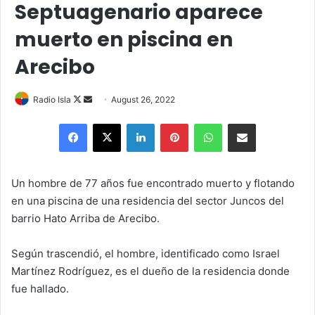
Septuagenario aparece
muerto en piscina en
Arecibo
Follow
Send
Radio Isla
August 26, 2022
on
an
Facebook
X
LinkedIn
Pinterest
WhatsApp
Share via Email
X
email
Un hombre de 77 años fue encontrado muerto y flotando
en una piscina de una residencia del sector Juncos del
barrio Hato Arriba de Arecibo.
Según trascendió, el hombre, identificado como Israel
Martínez Rodríguez, es el dueño de la residencia donde
fue hallado.