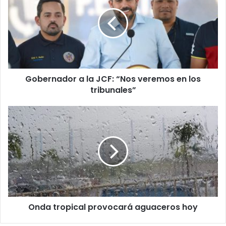
la
JCF:
“Nos
veremos
en
los
tribunales”
Gobernador a la JCF: “Nos veremos en los
tribunales”
Onda
tropical
provocará
aguaceros
hoy
Onda tropical provocará aguaceros hoy