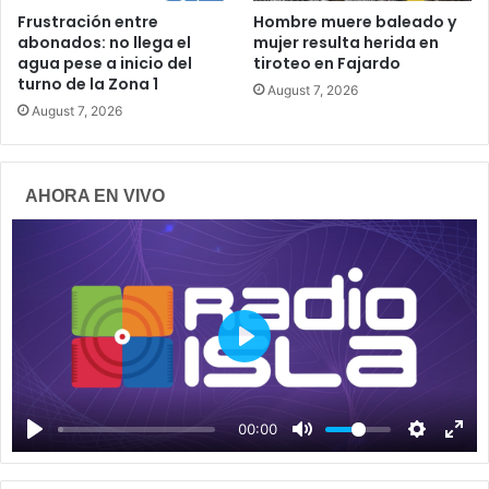
Frustración entre
Hombre muere baleado y
abonados: no llega el
mujer resulta herida en
agua pese a inicio del
tiroteo en Fajardo
turno de la Zona 1
August 7, 2026
August 7, 2026
AHORA EN VIVO
P
l
a
00:00
y