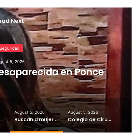
ead Next
Noticias
gust 5, 2026
os Dentistas amplía el
de la Salud Oral con
ra niños, familias,
 adultos mayores
August 5, 2026
August 5, 2026
cación Especial con el inicio de clases en medio de la sequía y la falta de pagos
Buscan a mujer desaparecida en Ponce
Colegio de Cirujanos Dentistas amplía el alcance del Mes de la Salud Oral con iniciativas para niños, familias, cuidadores y adultos mayores