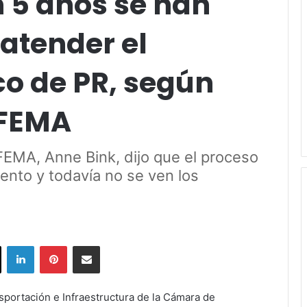
 5 años se han
atender el
co de PR, según
 FEMA
FEMA, Anne Bink, dijo que el proceso
ento y todavía no se ven los
ok
X
LinkedIn
Pinterest
Share via Email
sportación e Infraestructura de la Cámara de