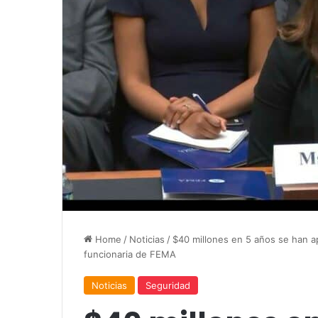
Home
/
Noticias
/
$40 millones en 5 años se han a
funcionaria de FEMA
Noticias
Seguridad