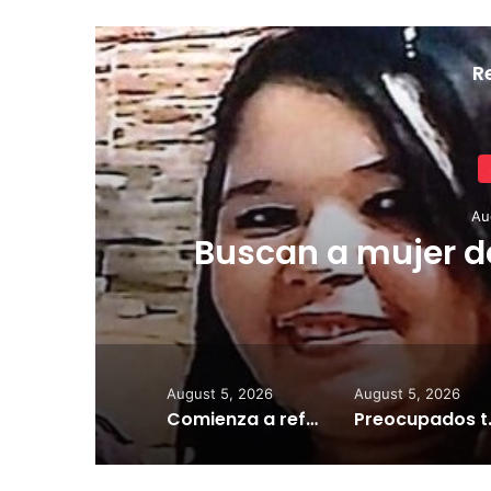
R
Au
Colegio de Cirujan
alcance del Mes 
iniciativas pa
cuidadores y
August 5, 2026
August 5, 2026
Comienza a reflejarse el pago a los porteadores escolares
Preocupados terapistas de Edu