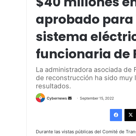
$40 millones en
aprobado para 
sistema eléctri
funcionaria de
La administradora asociada de 
de reconstrucción ha sido muy l
resultados.
Send
Cybernews
September 15, 2022
an
Facebo
email
Durante las vistas públicas del Comité de Tran