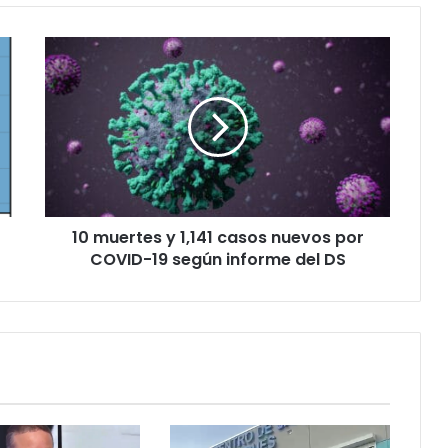
10
muertes
y
1,141
casos
nuevos
por
COVID-
19
10 muertes y 1,141 casos nuevos por
según
informe
COVID-19 según informe del DS
del
DS