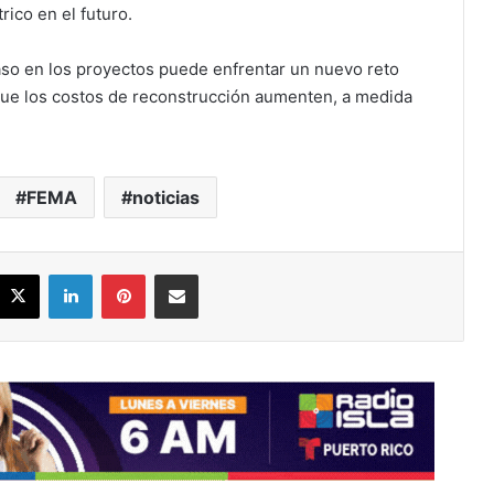
ico en el futuro.
aso en los proyectos puede enfrentar un nuevo reto
 que los costos de reconstrucción aumenten, a medida
FEMA
noticias
acebook
X
LinkedIn
Pinterest
Share via Email