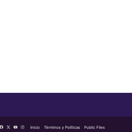
Facebook
X
YouTube
Instagram
Inicio
Términos y Políticas
Public Files