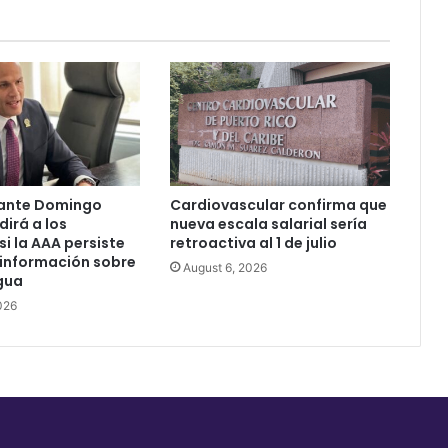
vacación
y
enfermedad
ante Domingo
Cardiovascular confirma que
dirá a los
nueva escala salarial sería
si la AAA persiste
retroactiva al 1 de julio
 información sobre
August 6, 2026
agua
026