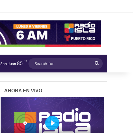
℉
85
Search
San Juan
for
AHORA EN VIVO
P