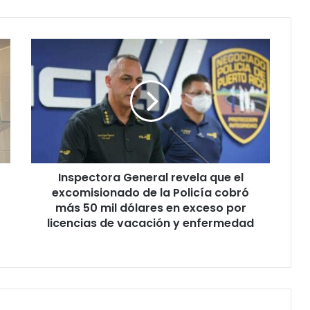
Inspectora
General
revela
que
el
excomisionado
de
la
Policía
Inspectora General revela que el
cobró
más
excomisionado de la Policía cobró
50
más 50 mil dólares en exceso por
mil
licencias de vacación y enfermedad
dólares
en
exceso
por
licencias
de