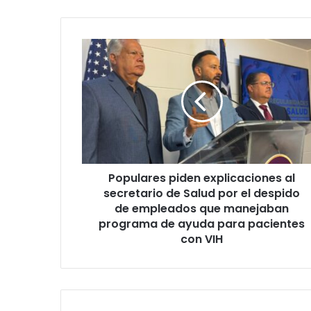
Populares
piden
explicaciones
al
secretario
de
Salud
por
el
Populares piden explicaciones al
despido
de
secretario de Salud por el despido
empleados
de empleados que manejaban
que
programa de ayuda para pacientes
manejaban
con VIH
programa
de
ayuda
para
pacientes