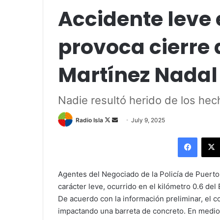
Accidente leve
provoca cierre d
Martínez Nadal
Nadie resultó herido de los he
Follow
Send
Radio Isla
July 9, 2025
on
an
Facebo
X
email
Agentes del Negociado de la Policía de Puerto
carácter leve, ocurrido en el kilómetro 0.6 de
De acuerdo con la información preliminar, el c
impactando una barreta de concreto. En medio d