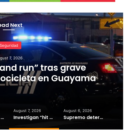
ead Next
Gobierno
gust 6, 2026
ina acoger demandas
contra LUMA Energy
August 7, 2026
August 6, 2026
Hombre muere baleado y mujer resulta herida en tiroteo en Fajardo
Investigan “hit and run” tras grave accidente de motocicleta en Guayama
Supremo determina acoger demandas del Gobierno contra LUMA Energy