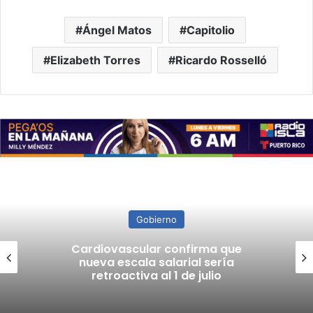
Ángel Matos
Capitolio
Elizabeth Torres
Ricardo Rosselló
Gobierno
Cardiovascular confirma que
nueva escala salarial sería
retroactiva al 1 de julio