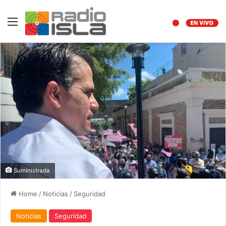
Menu
Suministrada
Home
/
Noticias
/
Seguridad
Noticias
Seguridad