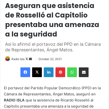
Aseguran que asistencia
de Rosselló al Capitolio
presentaba una amenaza
a la seguridad
Así lo afirmó el portavoz del PPD en la Cámara
de Representantes, Ángel Matos.
Follow
Send
Radio Isla
October 22, 2021
on
an
Facebook
X
LinkedIn
Pinterest
WhatsApp
Share via Email
X
email
El portavoz del Partido Popular Democrático (PPD) en la
Cámara de Representantes,
Á
ngel Matos, aseguró en
RADIO ISLA
que la asistencia de Ricardo Rosselló al
Capitolio presentaba una amenaza a la seguridad de