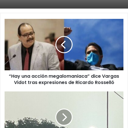
“Hay
una
acción
megalomaniaca”
dice
Vargas
Vidot
tras
expresiones
“Hay una acción megalomaniaca” dice Vargas
de
Ricardo
Vidot tras expresiones de Ricardo Rosselló
Rosselló
Condiciones
del
tiempo
permanecerán
brumosas
a