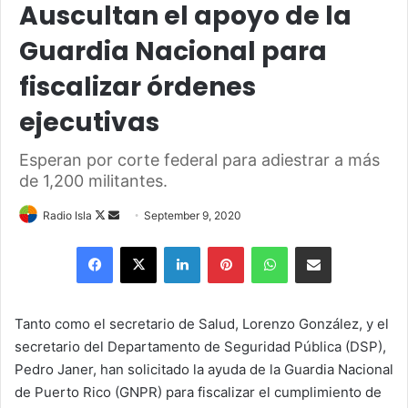
Auscultan el apoyo de la
Guardia Nacional para
fiscalizar órdenes
ejecutivas
Esperan por corte federal para adiestrar a más
de 1,200 militantes.
Follow
Send
Radio Isla
September 9, 2020
on
an
Facebook
X
LinkedIn
Pinterest
WhatsApp
Share via Email
X
email
Tanto como el secretario de Salud, Lorenzo González, y el
secretario del Departamento de Seguridad Pública (DSP),
Pedro Janer, han solicitado la ayuda de la Guardia Nacional
de Puerto Rico (GNPR) para fiscalizar el cumplimiento de