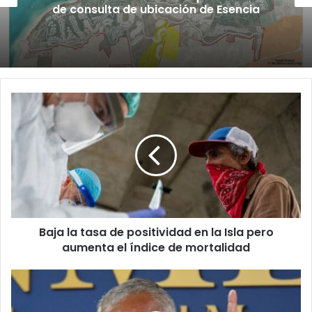
de consulta de ubicación de Esencia
Baja
la
tasa
de
positividad
en
la
Isla
pero
Baja la tasa de positividad en la Isla pero
aumenta
el
aumenta el índice de mortalidad
índice
de
Salud
mortalidad
rechaza
inicio