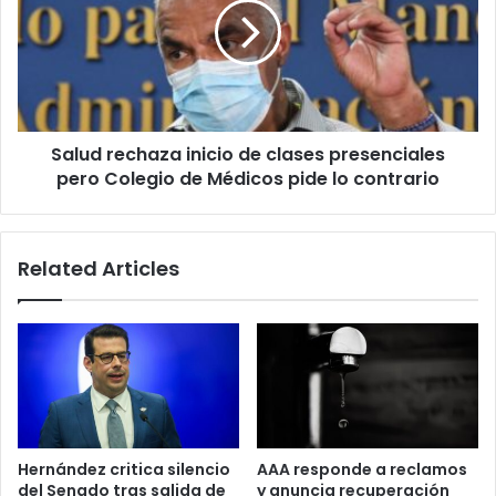
de
clases
presenciales
pero
Colegio
de
Salud rechaza inicio de clases presenciales
Médicos
pide
pero Colegio de Médicos pide lo contrario
lo
contrario
Related Articles
Hernández critica silencio
AAA responde a reclamos
del Senado tras salida de
y anuncia recuperación