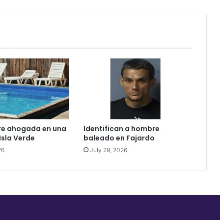
clama
por
justicia
re ahogada en una
Identifican a hombre
Isla Verde
baleado en Fajardo
26
July 29, 2026