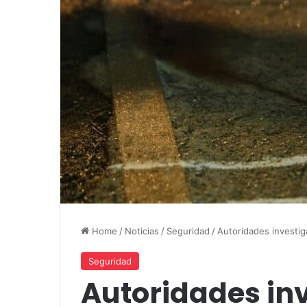
Home
/
Noticias
/
Seguridad
/
Autoridades investig
Seguridad
Autoridades in