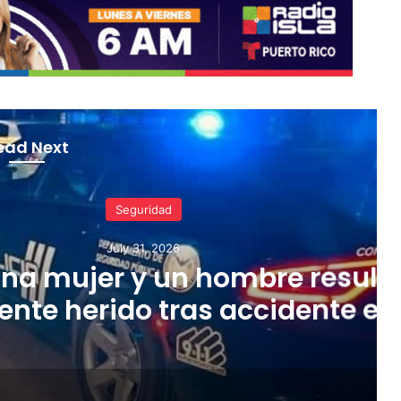
ead Next
Seguridad
uly 31, 2026
r y un hombre resulta
do tras accidente en
Cidra