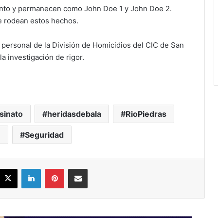
mento y permanecen como John Doe 1 y John Doe 2.
e rodean estos hechos.
y personal de la División de Homicidios del CIC de San
la investigación de rigor.
sinato
heridasdebala
RioPiedras
n
Seguridad
acebook
X
LinkedIn
Pinterest
Share via Email