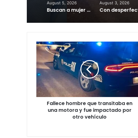
August 5, 2026
August 3, 2026
Buscan a mujer desaparecida en Ponce
Fallece
hombre
que
transitaba
en
una
motora
y
fue
Fallece hombre que transitaba en
impactado
por
una motora y fue impactado por
otro
otro vehículo
vehículo