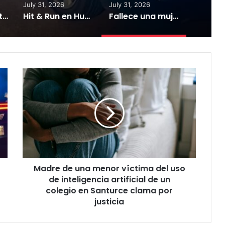
July 31, 2026
July 31, 2026
Con desperfectos mecánicos lancha que transporta ciudadanos a islas municipio
Hit & Run en Humacao deja ciclista con heridas graves
Fallece una mujer y un hombre resulta gravemente herido tras accidente en Cidra
Madre
de
una
menor
víctima
del
uso
de
inteligencia
Madre de una menor víctima del uso
artificial
de
de inteligencia artificial de un
un
colegio en Santurce clama por
colegio
justicia
en
Santurce