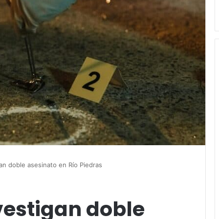
an doble asesinato en Río Piedras
vestigan doble