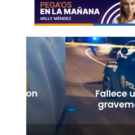
R
J
Fallece una muje
gravemente heri