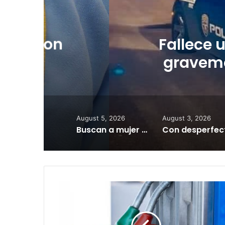
J
Fallece una muje
gravemente heri
August 5, 2026
August 3, 2026
Buscan a mujer desaparecida en Ponce
Populares
presentan
medida
para