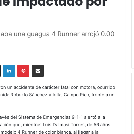
ue impactado por
jaba una guagua 4 Runner arrojó 0.00
ok
X
LinkedIn
Pinterest
Share via Email
ron un accidente de carácter fatal con motora, ocurrido
venida Roberto Sánchez Vilella, Campo Rico, frente a un
.
avés del Sistema de Emergencias 9-1-1 alertó a la
igación que, mientras Luis Dalmasi Torres, de 56 años,
 modelo 4 Runner de color blanca, al llegar a la