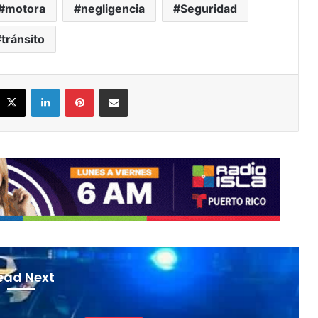
motora
negligencia
Seguridad
tránsito
acebook
X
LinkedIn
Pinterest
Share via Email
ead Next