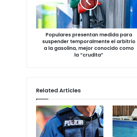
suspender
temporalmente
el
arbitrio
a
Populares presentan medida para
la
gasolina,
suspender temporalmente el arbitrio
mejor
a la gasolina, mejor conocido como
conocido
la “crudita”
como
la
“crudita”
Related Articles