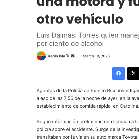
una motora y f
otro vehículo
Luis Dalmasi Torres quien mane
por ciento de alcohol
Follow
Send
Radio Isla
March 18, 2026
on
an
Facebo
X
email
Agentes de la Policía de Puerto Rico investiga
a eso de las 7:56 de la noche de ayer, en la a
establecimiento de comida rápida, en Carolina
Según información preliminar, una llamada a tr
policía sobre el accidente. Surge de la invest
transitaban por la vía en su auto marca Toyota,