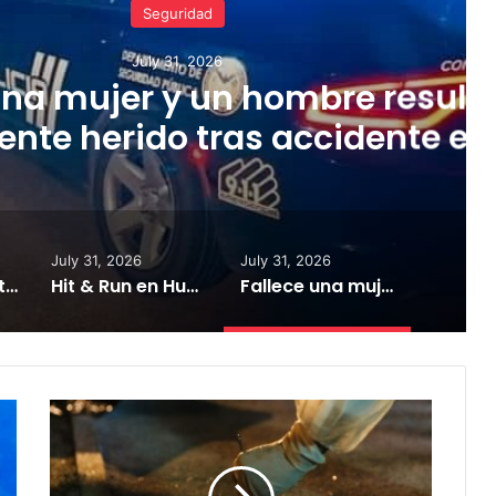
Seguridad
uly 31, 2026
r y un hombre resulta
do tras accidente en
Cidra
July 31, 2026
July 31, 2026
Con desperfectos mecánicos lancha que transporta ciudadanos a islas municipio
Hit & Run en Humacao deja ciclista con heridas graves
Fallece una mujer y un hombre resulta gravemente herido tras accidente en Cidra
Autoridades
investigan
doble
asesinato