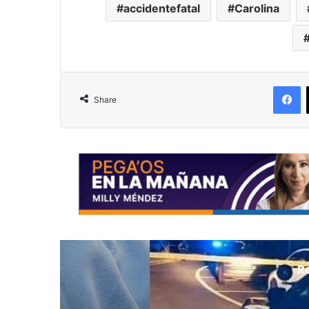
accidentefatal
Carolina
F
Share
R