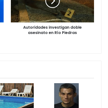
en
Río
Piedras
Autoridades investigan doble
asesinato en Río Piedras