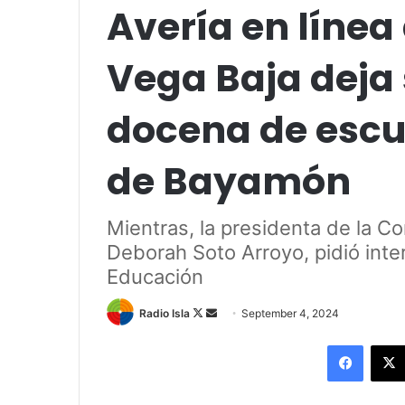
Avería en líne
Vega Baja deja 
docena de escue
de Bayamón
Mientras, la presidenta de la C
Deborah Soto Arroyo, pidió inte
Educación
Follow
Send
Radio Isla
September 4, 2024
on
an
Facebo
X
email