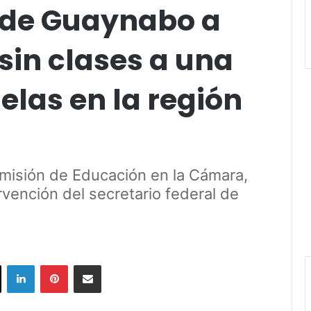
a de Guaynabo a
sin clases a una
las en la región
omisión de Educación en la Cámara,
rvención del secretario federal de
ok
X
LinkedIn
Pinterest
Share via Email