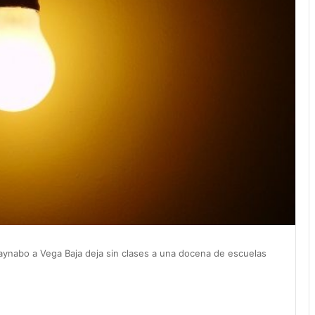
aynabo a Vega Baja deja sin clases a una docena de escuelas