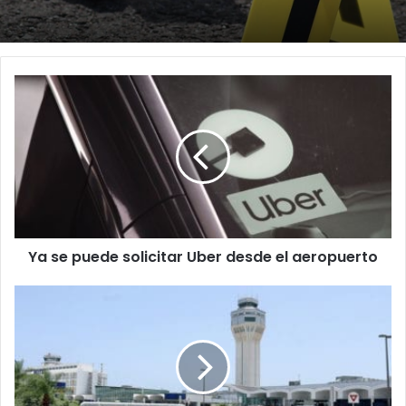
Ya
se
puede
solicitar
Uber
desde
el
aeropuerto
Ya se puede solicitar Uber desde el aeropuerto
Transportistas
convocan
manifestación
frente
al
aeropuerto