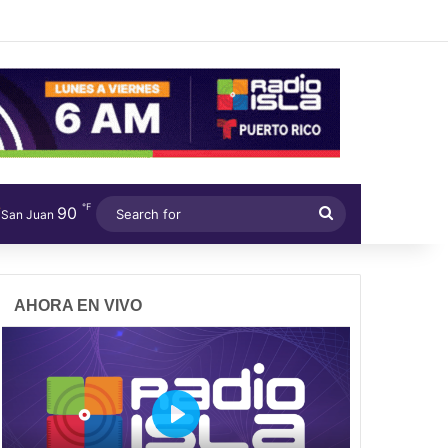
℉
90
Search
San Juan
for
AHORA EN VIVO
P