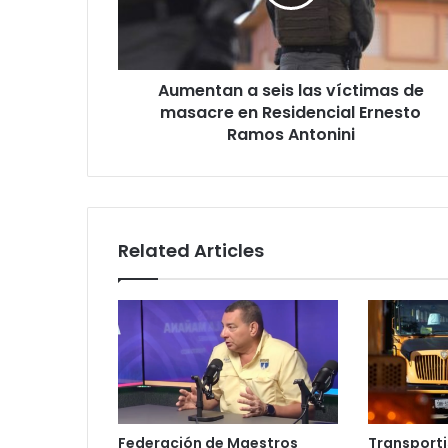
de
masacre
en
Residencial
Aumentan a seis las víctimas de
Ernesto
Ramos
masacre en Residencial Ernesto
Antonini
Ramos Antonini
Related Articles
Federación de Maestros
Transporti