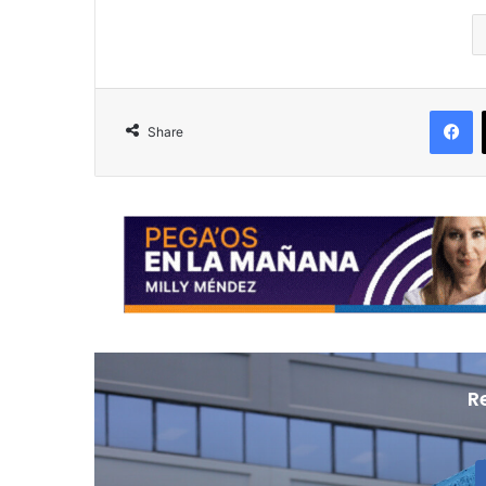
F
Share
R