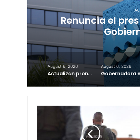
Au
Nueva orden de
precios de agua
a
August 6, 2026
August 6, 2026
Actualizan pronóstico para la temporada de huracanes
Aumentan
a
seis
las
víctimas