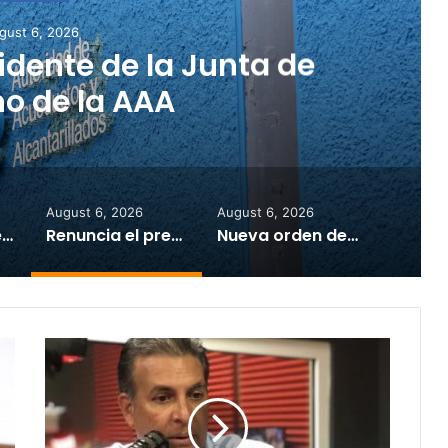
gust 6, 2026
 emergencia congela
, hielo, cisternas y
carreo
August 6, 2026
August 6, 2026
Gobernadora envía al Senado nombramiento de la designada secretaria de Corrección
Renuncia el presidente de la Junta de Gobierno de la AAA
Nueva orden de emergencia congela precios de agua, hielo, cisternas y acarreo
Bhatia:
"Gobierno
tiene
que
romperle