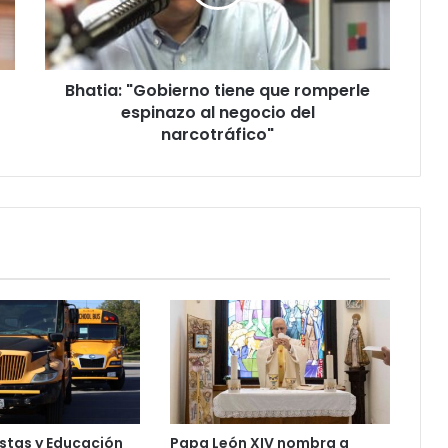
espinazo
al
negocio
del
Bhatia: "Gobierno tiene que romperle
narcotráfico"
espinazo al negocio del
narcotráfico"
stas y Educación
Papa León XIV nombra a