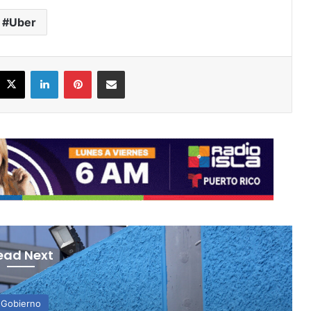
Uber
acebook
X
LinkedIn
Pinterest
Share via Email
ead Next
Gobierno