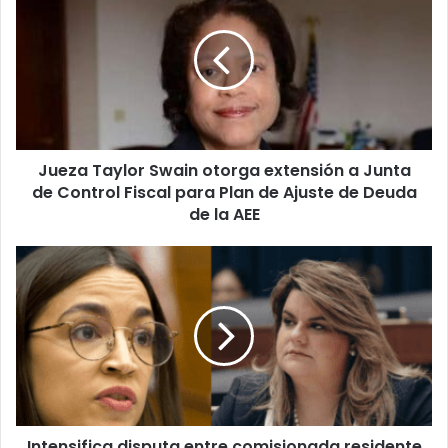
Taylor
Swain
otorga
extensión
a
Junta
de
Control
Jueza Taylor Swain otorga extensión a Junta
Fiscal
para
de Control Fiscal para Plan de Ajuste de Deuda
Plan
de la AEE
de
Ajuste
Intensifica
de
disputa
Deuda
entre
de
comisionada
la
residente
AEE
y
Ocasio
Cortez
sobre
Intensifica disputa entre comisionada residente
medida